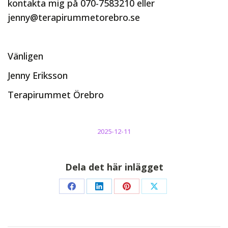
kontakta mig på 070-7583210 eller
jenny@terapirummetorebro.se
Vänligen
Jenny Eriksson
Terapirummet Örebro
2025-12-11
Dela det här inlägget
Share
Share
Share
Share
on
on
on
on
Facebook
LinkedIn
Pinterest
X