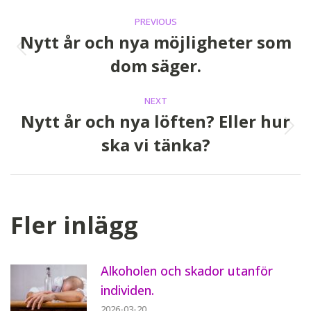
Post
PREVIOUS
navigation
Nytt år och nya möjligheter som
Previous
dom säger.
post:
NEXT
Nytt år och nya löften? Eller hur
Next
ska vi tänka?
post:
Fler inlägg
Alkoholen och skador utanför
individen.
2026-03-20