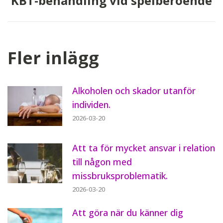
KBT-behandling vid spelberoende
Next
post:
Fler inlägg
Alkoholen och skador utanför
individen.
2026-03-20
Att ta för mycket ansvar i relation
till någon med
missbruksproblematik.
2026-03-20
Att göra när du känner dig