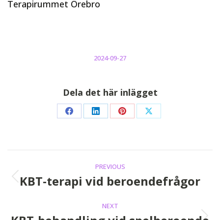
Terapirummet Örebro
2024-09-27
Dela det här inlägget
Share
Share
Share
Share
on
on
on
on
Facebook
LinkedIn
Pinterest
X
Post
PREVIOUS
navigation
KBT-terapi vid beroendefrågor
Previous
post:
NEXT