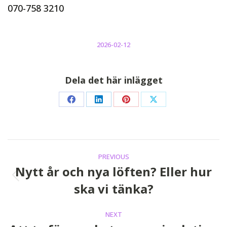
070-758 3210
2026-02-12
Dela det här inlägget
Share
Share
Share
Share
on
on
on
on
Facebook
LinkedIn
Pinterest
X
Post
PREVIOUS
navigation
Nytt år och nya löften? Eller hur
Previous
ska vi tänka?
post:
NEXT