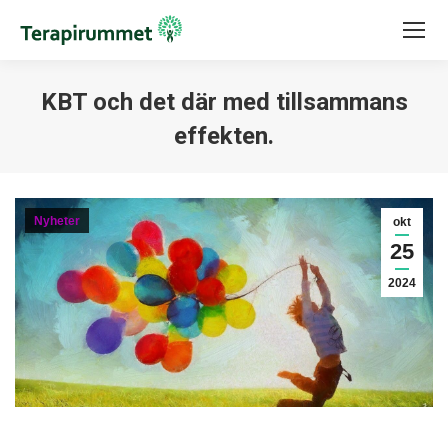
KBT och det där med tillsammans
effekten.
Du är här:
Nyheter
okt
25
2024