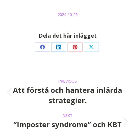
2024-10-25
Dela det här inlägget
Share
Share
Share
Share
on
on
on
on
Facebook
LinkedIn
Pinterest
X
Post
PREVIOUS
navigation
Att förstå och hantera inlärda
Previous
strategier.
post:
NEXT
”Imposter syndrome” och KBT
Next
post: