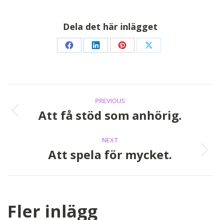
Dela det här inlägget
Share
Share
Share
Share
on
on
on
on
Facebook
LinkedIn
Pinterest
X
Post
PREVIOUS
navigation
Att få stöd som anhörig.
Previous
post:
NEXT
Att spela för mycket.
Next
post:
Fler inlägg