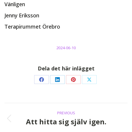
Vänligen
Jenny Eriksson
Terapirummet Örebro
2024-06-10
Dela det här inlägget
Share
Share
Share
Share
on
on
on
on
Facebook
LinkedIn
Pinterest
X
Post
PREVIOUS
navigation
Att hitta sig själv igen.
Previous
post: